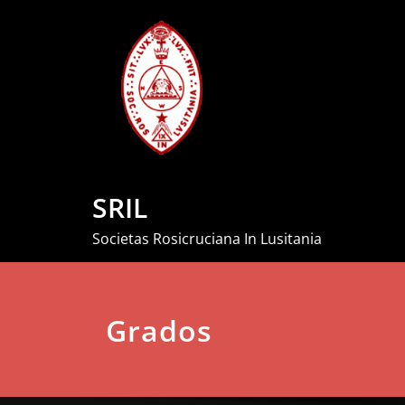
Skip
to
content
SRIL
Societas Rosicruciana In Lusitania
Grados